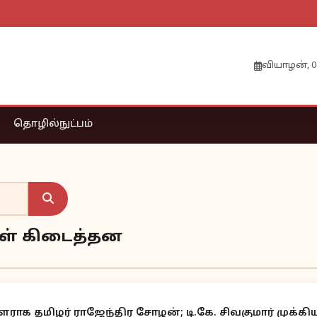
வியாழன், 0
தொழில்நுட்பம்
வுகள் கிடைத்தன
ாக தமிழர் ராஜேந்திர சோழன்; டி.கே. சிவகுமார் முக்க