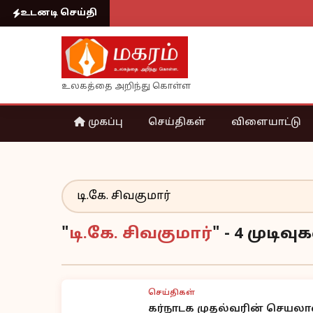
உடனடி செய்தி
உலகத்தை அறிந்து கொள்ள
முகப்பு
செய்திகள்
விளையாட்டு
"
டி.கே. சிவகுமார்
" - 4 முடி
செய்திகள்
கர்நாடக முதல்வரின் செயலாளர