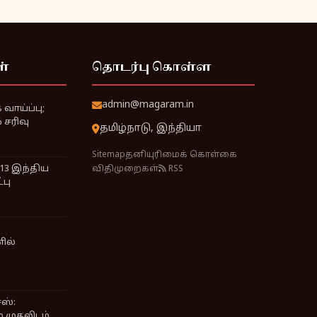
ள்
தொடர்பு கொள்ள
admin@magaram.in
வாய்ப்பு;
சரிவு
தமிழ்நாடு, இந்தியா
Sitemap
தனியுரிமைக் கொள்கை
 13 இந்திய
விதிமுறைகள்
RSS
்பு
ில்
ெஸ்:
் முதலிடம்