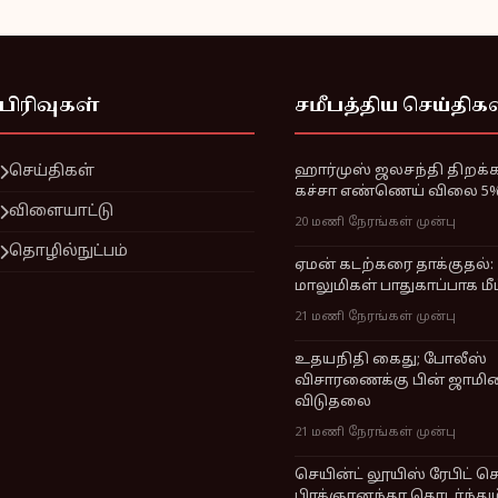
பிரிவுகள்
சமீபத்திய செய்திக
செய்திகள்
ஹார்முஸ் ஜலசந்தி திறக்க 
கச்சா எண்ணெய் விலை 5% 
விளையாட்டு
20 மணி நேரங்கள் முன்பு
தொழில்நுட்பம்
ஏமன் கடற்கரை தாக்குதல்:
மாலுமிகள் பாதுகாப்பாக மீட
21 மணி நேரங்கள் முன்பு
உதயநிதி கைது; போலீஸ்
விசாரணைக்கு பின் ஜாமின
விடுதலை
21 மணி நேரங்கள் முன்பு
செயின்ட் லூயிஸ் ரேபிட் ச
பிரக்ஞானந்தா தொடர்ந்தும