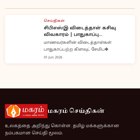
செய்திகள்
சிபிஎஸ்இ விடைத்தாள் கசிவு
விவகாரம் | பாதுகாப்பு
குறைபாட்டை ஒப்புக்கொண்ட
மாணவர்களின் விடைத்தாள்கள்
நிர்வாகம்
பாதுகாப்பற்ற கிளவுட் சேமிப�
01 Jun 2026
மகரம் செய்திகள்
உலகத்தை அறிந்து கொள்ள. தமிழ் மக்களுக்கான
நம்பகமான செய்தி மூலம்.