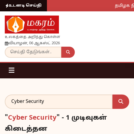
தமிழக ந
உடனடி செய்தி
உலகத்தை அறிந்து கொள்ள
வியாழன், 06 ஆகஸ்ட் 2026
"
Cyber Security
" - 1 முடிவுகள்
கிடைத்தன