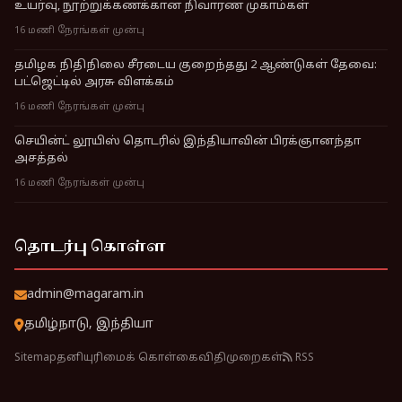
உயர்வு, நூற்றுக்கணக்கான நிவாரண முகாம்கள்
16 மணி நேரங்கள் முன்பு
தமிழக நிதிநிலை சீரடைய குறைந்தது 2 ஆண்டுகள் தேவை:
பட்ஜெட்டில் அரசு விளக்கம்
16 மணி நேரங்கள் முன்பு
செயின்ட் லூயிஸ் தொடரில் இந்தியாவின் பிரக்ஞானந்தா
அசத்தல்
16 மணி நேரங்கள் முன்பு
தொடர்பு கொள்ள
admin@magaram.in
தமிழ்நாடு, இந்தியா
Sitemap
தனியுரிமைக் கொள்கை
விதிமுறைகள்
RSS