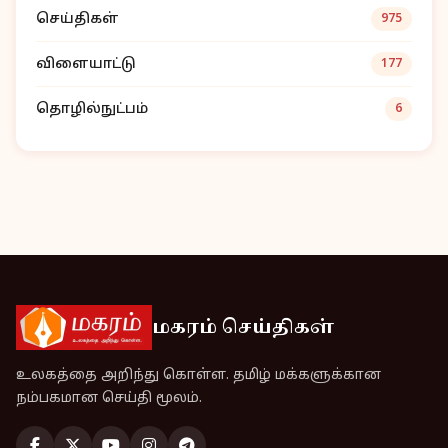
செய்திகள்
975
விளையாட்டு
177
தொழில்நுட்பம்
6
மகரம் செய்திகள்
உலகத்தை அறிந்து கொள்ள. தமிழ் மக்களுக்கான
நம்பகமான செய்தி மூலம்.