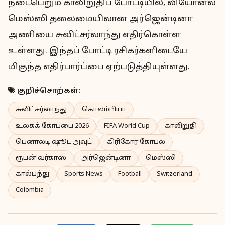
நடைபெறும் காலிறுதிப் போட்டியில், லியோனல்
மெஸ்ஸி தலைமையிலான அர்ஜென்டினா
அணியை சுவிட்சர்லாந்து எதிர்கொள்ள
உள்ளது. இந்தப் போட்டி ரசிகர்களிடையே
மிகுந்த எதிர்பார்ப்பை ஏற்படுத்தியுள்ளது.
குறிச்சொற்கள்:
சுவிட்சர்லாந்து
கொலம்பியா
உலகக் கோப்பை 2026
FIFA World Cup
காலிறுதி
பெனால்டி ஷூட் அவுட்
கிரிகோர் கோபல்
ரூபன் வர்காஸ்
அர்ஜென்டினா
மெஸ்ஸி
கால்பந்து
Sports News
Football
Switzerland
Colombia