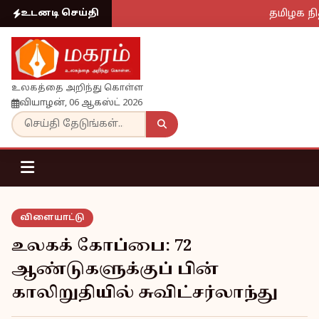
தமிழக நித
உடனடி செய்தி
உலகத்தை அறிந்து கொள்ள
வியாழன், 06 ஆகஸ்ட் 2026
விளையாட்டு
உலகக் கோப்பை: 72
ஆண்டுகளுக்குப் பின்
காலிறுதியில் சுவிட்சர்லாந்து