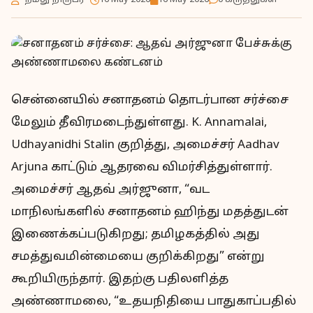
- நமது நிருபர் -
16 May 2026
16 May 2026
0 கருத்துகள்
சென்னையில் சனாதனம் தொடர்பான சர்ச்சை
மேலும் தீவிரமடைந்துள்ளது. K. Annamalai,
Udhayanidhi Stalin குறித்து, அமைச்சர் Aadhav
Arjuna காட்டும் ஆதரவை விமர்சித்துள்ளார்.
அமைச்சர் ஆதவ் அர்ஜுனா, “வட
மாநிலங்களில் சனாதனம் ஹிந்து மதத்துடன்
இணைக்கப்படுகிறது; தமிழகத்தில் அது
சமத்துவமின்மையை குறிக்கிறது” என்று
கூறியிருந்தார். இதற்கு பதிலளித்த
அண்ணாமலை, “உதயநிதியை பாதுகாப்பதில்