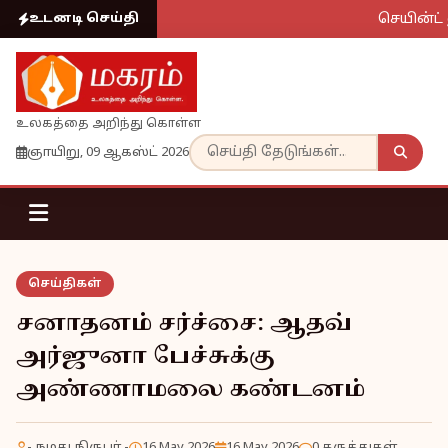
செயின்ட் 
உடனடி செய்தி
உலகத்தை அறிந்து கொள்ள
ஞாயிறு, 09 ஆகஸ்ட் 2026
செய்திகள்
சனாதனம் சர்ச்சை: ஆதவ்
அர்ஜுனா பேச்சுக்கு
அண்ணாமலை கண்டனம்