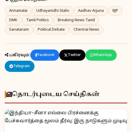
Annamalai
Udhayanidhi Stalin
Aadhav Arjuna
BJP
DMK
Tamil Politics
Breaking News Tamil
Sanatanam
Political Debate
Chennai News
பகிரவும்:
Facebook
Twitter
WhatsApp
Telegram
தொடர்புடைய செய்திகள்