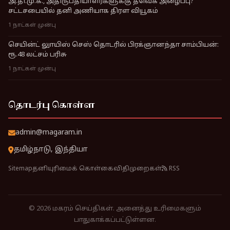
அ.தி.மு.க., அதிருப்தியாளர்களுக்கு தவெக அழைப்பு?
சட்டசபையில் தனி அணியாக திரள வியூகம்
1 நாட்கள் முன்பு
செயின்ட் லுாயிஸ் செஸ் தொடரில் பிரக்ஞானந்தா சாம்பியன்:
ரூ.48 லட்சம் பரிசு
1 நாட்கள் முன்பு
தொடர்பு கொள்ள
admin@magaram.in
தமிழ்நாடு, இந்தியா
Sitemap
தனியுரிமைக் கொள்கை
விதிமுறைகள்
RSS
© 2026 மகரம் செய்திகள். அனைத்து உரிமைகளும்
பாதுகாக்கப்பட்டுள்ளன.