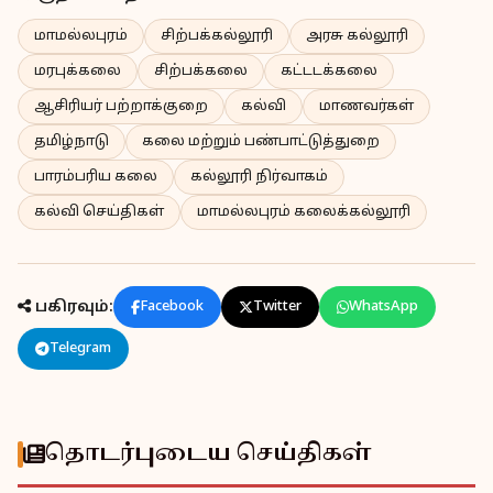
மாமல்லபுரம்
சிற்பக்கல்லூரி
அரசு கல்லூரி
மரபுக்கலை
சிற்பக்கலை
கட்டடக்கலை
ஆசிரியர் பற்றாக்குறை
கல்வி
மாணவர்கள்
தமிழ்நாடு
கலை மற்றும் பண்பாட்டுத்துறை
பாரம்பரிய கலை
கல்லூரி நிர்வாகம்
கல்வி செய்திகள்
மாமல்லபுரம் கலைக்கல்லூரி
பகிரவும்:
Facebook
Twitter
WhatsApp
Telegram
தொடர்புடைய செய்திகள்