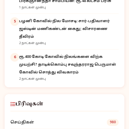
பிரக்ஞானந்தா சாம்பியன்: ரூ.48 லட்சம் பரிசு
1 நாட்கள் முன்பு
பழனி கோவில் நில மோசடி: சார்-பதிவாளர்
5
ஜஸ்டின் மணிகண்டன் கைது; விசாரணை
தீவிரம்
2 நாட்கள் முன்பு
ரூ.400 கோடி கோவில் நிலங்களை விற்க
6
முயற்சி? தாடிக்கொம்பு சவுந்தரராஜ பெருமாள்
கோவில் சொத்து விவகாரம்
2 நாட்கள் முன்பு
பிரிவுகள்
செய்திகள்
980