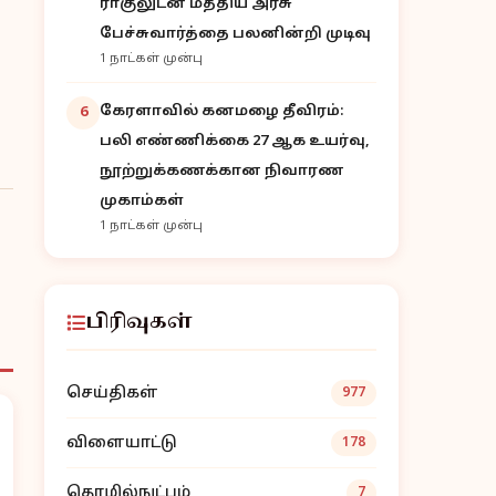
ராகுலுடன் மத்திய அரசு
பேச்சுவார்த்தை பலனின்றி முடிவு
1 நாட்கள் முன்பு
கேரளாவில் கனமழை தீவிரம்:
6
பலி எண்ணிக்கை 27 ஆக உயர்வு,
நூற்றுக்கணக்கான நிவாரண
முகாம்கள்
1 நாட்கள் முன்பு
பிரிவுகள்
செய்திகள்
977
விளையாட்டு
178
தொழில்நுட்பம்
7