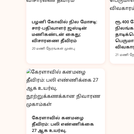
பழனி கோவில் நில மோசடி:
ரூ.400
சார்-பதிவாளர் ஜஸ்டின்
நிலங்க
மணிகண்டன் கைது;
தாடிக்க
விசாரணை தீவிரம்
பெருமா
விவகார
20 மணி நேரங்கள் முன்பு
21 மணி நே
கேரளாவில் கனமழை
தீவிரம்: பலி எண்ணிக்கை
27 ஆக உயர்வு,