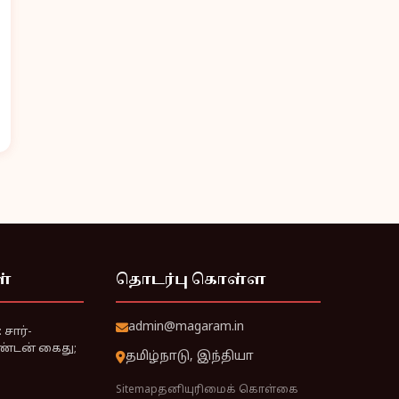
ள்
தொடர்பு கொள்ள
admin@magaram.in
சார்-
ண்டன் கைது;
தமிழ்நாடு, இந்தியா
Sitemap
தனியுரிமைக் கொள்கை