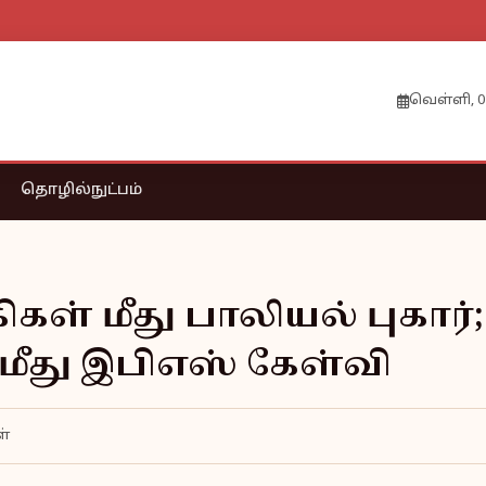
வெள்ளி, 0
தொழில்நுட்பம்
கள் மீது பாலியல் புகார்;
மீது இபிஎஸ் கேள்வி
ள்