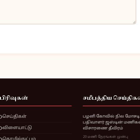
பிரிவுகள்
சமீபத்திய செய்திக
செய்திகள்
பழனி கோவில் நில மோசடி: 
பதிவாளர் ஜஸ்டின் மணிக
விளையாட்டு
விசாரணை தீவிரம்
20 மணி நேரங்கள் முன்பு
தொழில்நுட்பம்