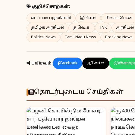
குறிச்சொற்கள்:
எடப்பாடி பழனிசாமி
இபிஎஸ்
சிங்கப்பெண்
தமிழக அரசியல்
த.வெ.க.
TVK
அரசியல் 
Political News
Tamil Nadu News
Breaking News
பகிரவும்:
Facebook
Twitter
WhatsAp
தொடர்புடைய செய்திகள்