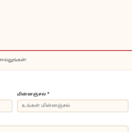
ொல்லுங்கள்!
மின்னஞ்சல் *