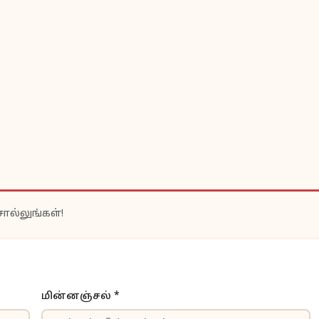
ொல்லுங்கள்!
மின்னஞ்சல் *