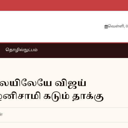
வெள்ளி, 0
தொழில்நுட்பம்
லையிலேயே விஜய்
னிசாமி கடும் தாக்கு
ள்