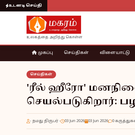
உடனடி செய்தி
உலகத்தை அறிந்து கொள்ள
முகப்பு
செய்திகள்
விளையாட்டு
செய்திகள்
'ரீல் ஹீரோ' மனநி
செயல்படுகிறார்: பழ
- நமது நிருபர் -
03 Jun 2026
03 Jun 2026
0 கருத்துக