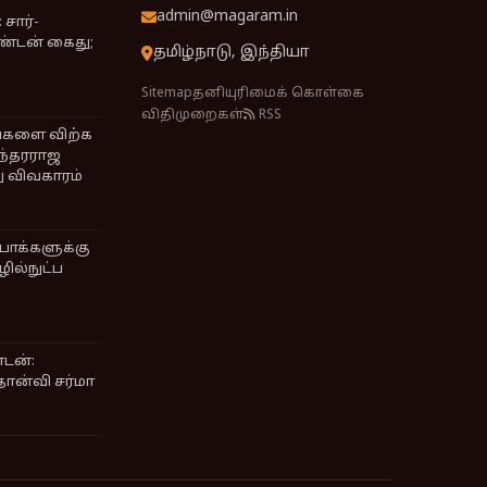
admin@magaram.in
சார்-
ண்டன் கைது;
தமிழ்நாடு, இந்தியா
Sitemap
தனியுரிமைக் கொள்கை
விதிமுறைகள்
RSS
ங்களை விற்க
ுந்தரராஜ
ு விவகாரம்
ோக்களுக்கு
ில்நுட்ப
்டன்:
தான்வி சர்மா