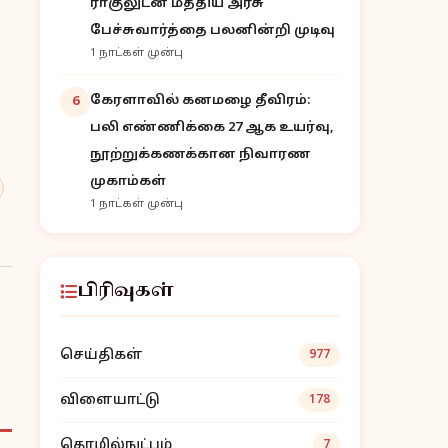
ராகுலுடன் மத்திய அரசு
பேச்சுவார்த்தை பலனின்றி முடிவு
1 நாட்கள் முன்பு
கேரளாவில் கனமழை தீவிரம்:
6
பலி எண்ணிக்கை 27 ஆக உயர்வு,
நூற்றுக்கணக்கான நிவாரண
முகாம்கள்
1 நாட்கள் முன்பு
பிரிவுகள்
செய்திகள்
977
விளையாட்டு
178
தொழில்நுட்பம்
7