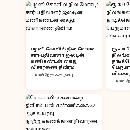
பழனி கோவில் நில மோசடி:
ரூ.400
சார்-பதிவாளர் ஜஸ்டின்
நிலங்க
மணிகண்டன் கைது;
தாடிக்க
விசாரணை தீவிரம்
பெருமா
விவகார
13 மணி நேரங்கள் முன்பு
13 மணி நே