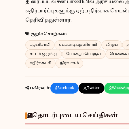
திரைப்பட வசன பாணியில் அரசியலை அணு
எதிர்பார்ப்புகளுக்கு ஏற்ப நிர்வாக செ
தெரிவித்துள்ளார்.
குறிச்சொற்கள்:
பழனிசாமி
எடப்பாடி பழனிசாமி
விஜய்
த
சட்டம் ஒழுங்கு
போதைப்பொருள்
பெண்கள் 
எதிர்க்கட்சி
நிர்வாகம்
பகிரவும்:
Facebook
Twitter
WhatsAp
தொடர்புடைய செய்திகள்