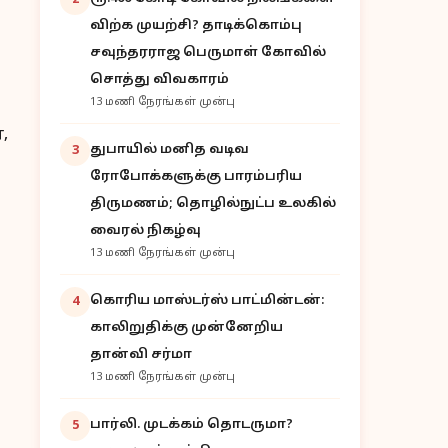
2
விற்க முயற்சி? தாடிக்கொம்பு
சவுந்தரராஜ பெருமாள் கோவில்
சொத்து விவகாரம்
13 மணி நேரங்கள் முன்பு
,
துபாயில் மனித வடிவ
3
ரோபோக்களுக்கு பாரம்பரிய
திருமணம்; தொழில்நுட்ப உலகில்
வைரல் நிகழ்வு
13 மணி நேரங்கள் முன்பு
கொரிய மாஸ்டர்ஸ் பாட்மின்டன்:
4
காலிறுதிக்கு முன்னேறிய
தான்வி சர்மா
13 மணி நேரங்கள் முன்பு
பார்லி. முடக்கம் தொடருமா?
5