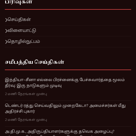
பிரிவுகள்
செய்திகள்
விளையாட்டு
தொழில்நுட்பம்
சமீபத்திய செய்திகள்
இந்தியா–சீனா எல்லை பிரச்னைக்கு பேச்சுவார்த்தை மூலம்
தீர்வு: இரு நாடுகளும் முடிவு
2 மணி நேரங்கள் முன்பு
டெண்டர் ரத்து செய்வதிலும் முறைகேடா? அமைச்சர்கள் மீது
அதிர்ச்சி புகார்
2 மணி நேரங்கள் முன்பு
அ.தி.மு.க., அதிருப்தியாளர்களுக்கு தவெக அழைப்பு?