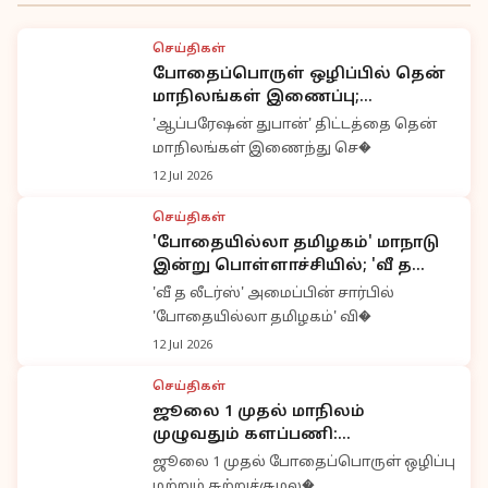
செய்திகள்
போதைப்பொருள் ஒழிப்பில் தென்
மாநிலங்கள் இணைப்பு;
'ஆப்பரேஷன் துபான்' திட்டம்
'ஆப்பரேஷன் துபான்' திட்டத்தை தென்
விரிவாக்கம்
மாநிலங்கள் இணைந்து செ�
12 Jul 2026
செய்திகள்
'போதையில்லா தமிழகம்' மாநாடு
இன்று பொள்ளாச்சியில்; 'வீ த
லீடர்ஸ்' சார்பில் அண்ணாமலை
'வீ த லீடர்ஸ்' அமைப்பின் சார்பில்
பங்கேற்பு
'போதையில்லா தமிழகம்' வி�
12 Jul 2026
செய்திகள்
ஜூலை 1 முதல் மாநிலம்
முழுவதும் களப்பணி:
அண்ணாமலை புதிய இயக்கத்தை
ஜூலை 1 முதல் போதைப்பொருள் ஒழிப்பு
தொடங்குகிறார்
மற்றும் சுற்றுச்சூழல�