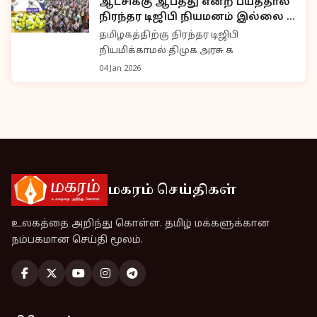
ஆட்சிக்கு ஆபத்து என்ற பயத்தால்
நிரந்தர டிஜிபி நியமனம் இல்லை –
சேலத்தில் இபிஎஸ் கடும் தாக்கு
தமிழகத்திற்கு நிரந்தர டிஜிபி
நியமிக்காமல் திமுக அரசு க
04 Jan 2026
மகரம் செய்திகள்
உலகத்தை அறிந்து கொள்ள. தமிழ் மக்களுக்கான
நம்பகமான செய்தி மூலம்.