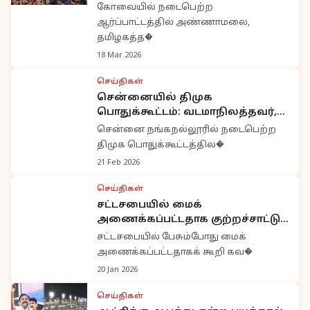
உண்மையான வாய்ப்பு:
கோவையில் நடைபெற்ற
அண்ணாமலை
ஆர்ப்பாட்டத்தில் அண்ணாமலை,
தமிழகத்த�
18 Mar 2026
செய்திகள்
சென்னையில் திமுக
பொதுக்கூட்டம்: வடமாநிலத்தவர்,
கஞ்சா குறித்த அமைச்சர்
சென்னை நங்கநல்லூரில் நடைபெற்ற
அன்பரசன் சர்ச்சை பேச்சு
திமுக பொதுக்கூட்டத்தில�
21 Feb 2026
செய்திகள்
சட்டசபையில் மைக்
அணைக்கப்பட்டதாக குற்றச்சாட்டு:
கவர்னர் ரவி வெளியேற்றம்
சட்டசபையில் பேசும்போது மைக்
குறித்து லோக் பவன் கடும்
அணைக்கப்பட்டதாகக் கூறி கவ�
விளக்கம்
20 Jan 2026
செய்திகள்