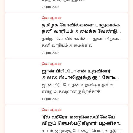
25 Jun 2026
செய்திகள்
தமிழக கோவில்களை பாதுகாக்க
தனி வாரியம் அமைக்க வேண்டும்;
ஹிந்து முன்னணி தீர்மானம்
தமிழக கோவில்களின் பாதுகாப்பிற்காக
தனி வாரியம் அமைக்க வ
22 Jun 2026
செய்திகள்
ஜான் பிரிட்டோ என் உறவினர்
அல்ல; ஸ்டாலினுக்கு ரூ.1 கோடி
நஷ்டஈடு நோட்டீஸ் அனுப்பிய
ஜான் பிரிட்டோ தன் உறவினர் அல்ல
அமைச்சர் ஆதவ்
என்றும், தவறான குற்றச்சா�
17 Jun 2026
செய்திகள்
'ரீல் ஹீரோ' மனநிலையிலேயே
விஜய் செயல்படுகிறார்: பழனிசாமி
கடும் தாக்கு
சட்டம்-ஒழுங்கு, போதைப்பொருள் தடுப்பு