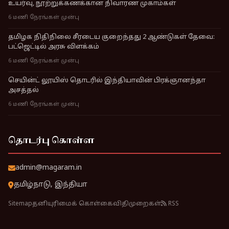
உயர்வு, நூற்றுக்கணக்கான நிவாரண முகாம்கள்
6 மணி நேரங்கள் முன்பு
தமிழக நிதிநிலை சீரடைய குறைந்தது 2 ஆண்டுகள் தேவை:
பட்ஜெட்டில் அரசு விளக்கம்
6 மணி நேரங்கள் முன்பு
செயின்ட் லூயிஸ் தொடரில் இந்தியாவின் பிரக்ஞானந்தா
அசத்தல்
6 மணி நேரங்கள் முன்பு
தொடர்பு கொள்ள
admin@magaram.in
தமிழ்நாடு, இந்தியா
Sitemap
தனியுரிமைக் கொள்கை
விதிமுறைகள்
RSS