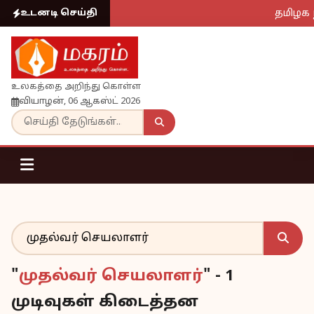
தமிழக 
உடனடி செய்தி
உலகத்தை அறிந்து கொள்ள
வியாழன், 06 ஆகஸ்ட் 2026
"
முதல்வர் செயலாளர்
" - 1
முடிவுகள் கிடைத்தன