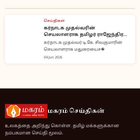
செய்திகள்
கர்நாடக முதல்வரின்
செயலாளராக தமிழர் ராஜேந்திர
சோழன்; டி.கே. சிவகுமார் முக்கிய
கர்நாடக முதல்வர் டி.கே. சிவகுமாரின்
நியமனம்
செயலாளராக மதுரையைச�
04 Jun 2026
மகரம் செய்திகள்
உலகத்தை அறிந்து கொள்ள. தமிழ் மக்களுக்கான
நம்பகமான செய்தி மூலம்.