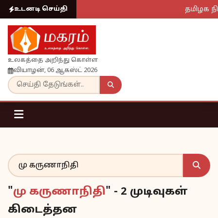
தமிழக நி
உடனடி செய்தி
உலகத்தை அறிந்து கொள்ள
வியாழன், 06 ஆகஸ்ட் 2026
"
மு கருணாநிதி
" - 2 முடிவுகள்
கிடைத்தன