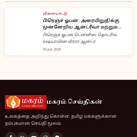
விளையாட்டு
பிரெஞ்ச் ஓபன்: அரையிறுதிக்கு
முன்னேறிய ஆன்ட்ரீவா மற்றும்
மார்டா
பிரெஞ்ச் ஓபன் டென்னிஸ் தொடரில்
ரஷ்யாவின் மிர்ரா ஆன்ட்ர
03 Jun 2026
மகரம் செய்திகள்
உலகத்தை அறிந்து கொள்ள. தமிழ் மக்களுக்கான
நம்பகமான செய்தி மூலம்.