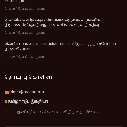
விவகாரம்
21 மணி நேரங்கள் முன்பு
துபாயில் மனித வடிவ ரோபோக்களுக்கு பாரம்பரிய
திருமணம்; தொழில்நுட்ப உலகில் வைரல் நிகழ்வு
21 மணி நேரங்கள் முன்பு
கொரிய மாஸ்டர்ஸ் பாட்மின்டன்: காலிறுதிக்கு முன்னேறிய
தான்வி சர்மா
21 மணி நேரங்கள் முன்பு
தொடர்பு கொள்ள
admin@magaram.in
தமிழ்நாடு, இந்தியா
Sitemap
தனியுரிமைக் கொள்கை
விதிமுறைகள்
RSS