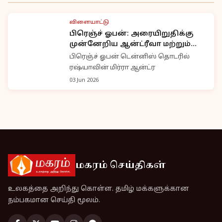
விளையாட்டு
பிரெஞ்ச் ஓபன்: அரையிறுதிக்கு
முன்னேறிய ஆன்ட்ரீவா மற்றும்
மார்டா
பிரெஞ்ச் ஓபன் டென்னிஸ் தொடரில்
ரஷ்யாவின் மிர்ரா ஆன்ட்ர
03 Jun 2026
மகரம் செய்திகள்
உலகத்தை அறிந்து கொள்ள. தமிழ் மக்களுக்கான
நம்பகமான செய்தி மூலம்.