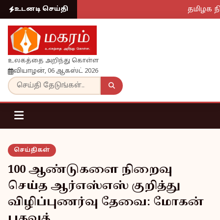
தமிழக நி
உடனடி செய்தி
உலகத்தை அறிந்து கொள்ள
வியாழன், 06 ஆகஸ்ட் 2026
செய்திகள்
100 ஆண்டுகளை நிறைவு
செய்த ஆர்எஸ்எஸ் குறித்து
விழிப்புணர்வு தேவை: மோகன்
பகவத்