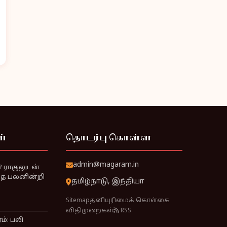
ள்
தொடர்பு கொள்ள
admin@magaram.in
? ராகுலுடன்
்தை பலனின்றி
தமிழ்நாடு, இந்தியா
Sitemap
தனியுரிமைக் கொள்கை
விதிமுறைகள்
RSS
்: பலி