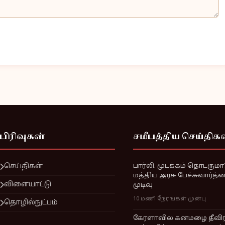
பிரிவுகள்
சமீபத்திய செய்திக
செய்திகள்
பார்லி. முடக்கம் தொடருமா
மத்திய அரசு பேச்சுவார்த
விளையாட்டு
முடிவு
10 மணி நேரங்கள் முன்பு
தொழில்நுட்பம்
கேரளாவில் கனமழை தீவிரம