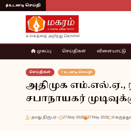
உடனடி செய்தி
உலகத்தை அறிந்து கொள்ள
முகப்பு
செய்திகள்
விளையாட்டு
செய்திகள்
⚡ உடனடி செய்தி
அதிமுக எம்.எல்.ஏ.,
சபாநாயகர் முடிவுக்கு
- நமது நிருபர் -
27 May 2026
27 May 2026
0 கருத்து