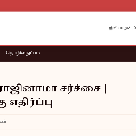
வியாழன், 0
தொழில்நுட்பம்
 ராஜினாமா சர்ச்சை |
 எதிர்ப்பு
கள்