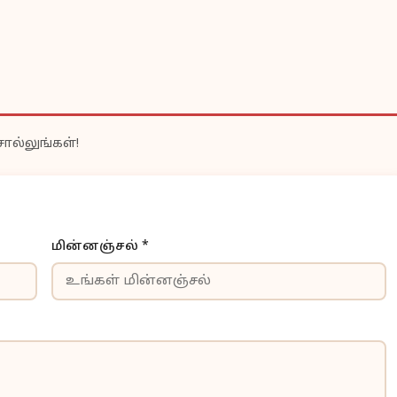
ொல்லுங்கள்!
மின்னஞ்சல் *