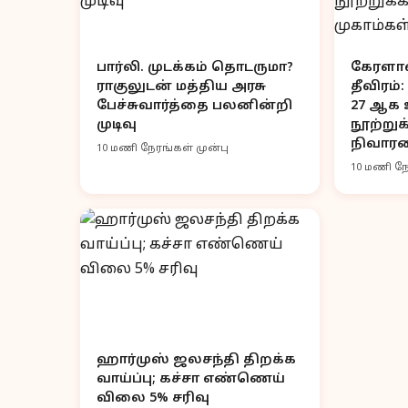
பார்லி. முடக்கம் தொடருமா?
கேரளா
ராகுலுடன் மத்திய அரசு
தீவிரம
பேச்சுவார்த்தை பலனின்றி
27 ஆக உ
முடிவு
நூற்று
நிவாரண
10 மணி நேரங்கள் முன்பு
10 மணி நே
ஹார்முஸ் ஜலசந்தி திறக்க
வாய்ப்பு; கச்சா எண்ணெய்
விலை 5% சரிவு