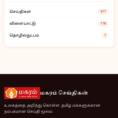
செய்திகள்
977
விளையாட்டு
178
தொழில்நுட்பம்
7
மகரம் செய்திகள்
உலகத்தை அறிந்து கொள்ள. தமிழ் மக்களுக்கான
நம்பகமான செய்தி மூலம்.