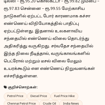
டில்லி – ரூ.95.20 கொல்கட்டா – ரூ.99.82 மும்பை –
ரூ.97.83 சென்னை – ரூ.99.55 மேற்காசிய
நாடுகளில் ஏற்பட்ட போர் காரணமாக கச்சா
எண்ணெய் விநியோகத்தில் பாதிப்பு
ஏற்பட்டுள்ளது. இதனால் உலகளாவிய
சந்தையில் எண்ணெய் விலை தொடர்ந்து
அதிகரித்து வருகிறது. சர்வதேச சந்தையில்
இந்த நிலை நீடித்தால், வருங்காலங்களில்
பெட்ரோல் மற்றும் டீசல் விலை மேலும்
உயரக்கூடும் என எண்ணெய் நிறுவனங்கள்
எச்சரித்துள்ளன.
குறிச்சொற்கள்:
Petrol Price
Diesel Price
Fuel Price Hike
Chennai Petrol Price
Crude Oil
India News