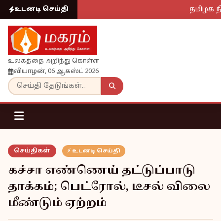
தமிழக நி
உடனடி செய்தி
உலகத்தை அறிந்து கொள்ள
வியாழன், 06 ஆகஸ்ட் 2026
செய்திகள்
⚡ உடனடி செய்தி
கச்சா எண்ணெய் தட்டுப்பாடு
தாக்கம்; பெட்ரோல், டீசல் விலை
மீண்டும் ஏற்றம்