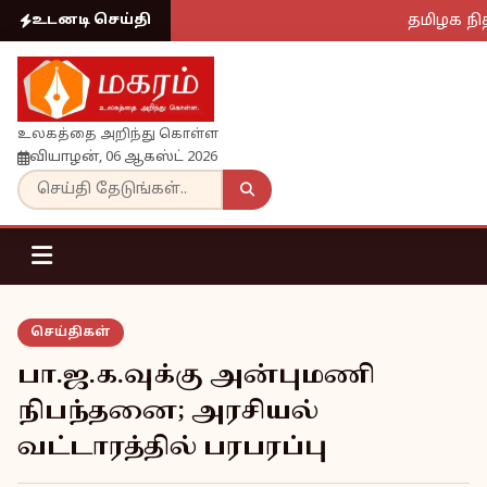
தமிழக நித
உடனடி செய்தி
உலகத்தை அறிந்து கொள்ள
வியாழன், 06 ஆகஸ்ட் 2026
செய்திகள்
பா.ஜ.க.வுக்கு அன்புமணி
நிபந்தனை; அரசியல்
வட்டாரத்தில் பரபரப்பு