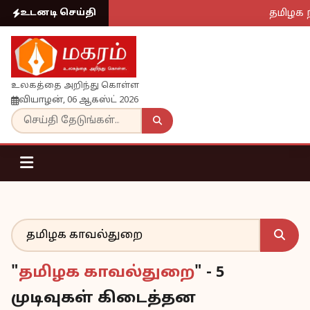
தமிழக ந
உடனடி செய்தி
உலகத்தை அறிந்து கொள்ள
வியாழன், 06 ஆகஸ்ட் 2026
"
தமிழக காவல்துறை
" - 5
முடிவுகள் கிடைத்தன