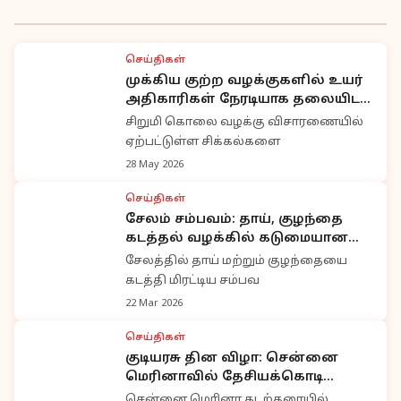
செய்திகள்
முக்கிய குற்ற வழக்குகளில் உயர்
அதிகாரிகள் நேரடியாக தலையிட
வேண்டும்: முன்னாள் ஐ.ஜி.
சிறுமி கொலை வழக்கு விசாரணையில்
வலியுறுத்தல்
ஏற்பட்டுள்ள சிக்கல்களை
28 May 2026
செய்திகள்
சேலம் சம்பவம்: தாய், குழந்தை
கடத்தல் வழக்கில் கடுமையான
நடவடிக்கை கோரி அண்ணாமலை
சேலத்தில் தாய் மற்றும் குழந்தையை
வலியுறுத்தல்
கடத்தி மிரட்டிய சம்பவ
22 Mar 2026
செய்திகள்
குடியரசு தின விழா: சென்னை
மெரினாவில் தேசியக்கொடி
ஏற்றினார் கவர்னர் ரவி
சென்னை மெரினா கடற்கரையில்