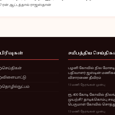
7 ரன் ஆட்டத்தால் ராஜஸ்தான்
பிரிவுகள்
சமீபத்திய செய்திக
செய்திகள்
பழனி கோவில் நில மோசடி: 
பதிவாளர் ஜஸ்டின் மணிக
விளையாட்டு
விசாரணை தீவிரம்
13 மணி நேரங்கள் முன்பு
தொழில்நுட்பம்
ரூ.400 கோடி கோவில் நில
முயற்சி? தாடிக்கொம்பு சவ
பெருமாள் கோவில் சொத்த
13 மணி நேரங்கள் முன்பு