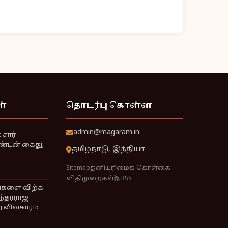
ள்
தொடர்பு கொள்ள
admin@magaram.in
சார்-
ண்டன் கைது;
தமிழ்நாடு, இந்தியா
Sitemap
தனியுரிமைக் கொள்கை
விதிமுறைகள்
RSS
ங்களை விற்க
ுந்தரராஜ
ு விவகாரம்