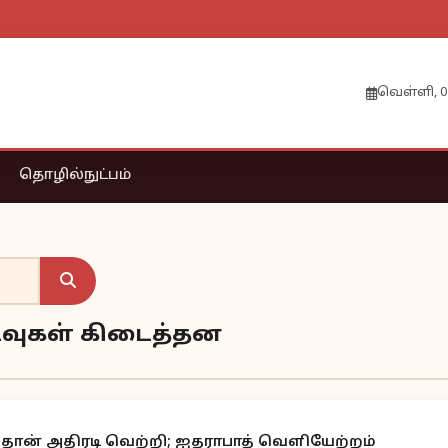
வெள்ளி, 0
தொழில்நுட்பம்
ுடிவுகள் கிடைத்தன
ான் அதிரடி வெற்றி; ஐதராபாத் வெளியேற்றம்