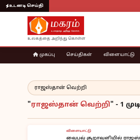
உடனடி செய்தி
உலகத்தை அறிந்து கொள்ள
முகப்பு
செய்திகள்
விளையாட்டு
"
ராஜஸ்தான் வெற்றி
" - 1 ம
விளையாட்டு
வைபவ் சூறாவளியில் ராஜஸ்த