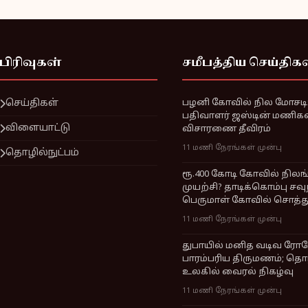
பிரிவுகள்
சமீபத்திய செய்திக
செய்திகள்
பழனி கோவில் நில மோசடி: 
பதிவாளர் ஜஸ்டின் மணிக
விளையாட்டு
விசாரணை தீவிரம்
11 மணி நேரங்கள் முன்பு
தொழில்நுட்பம்
ரூ.400 கோடி கோவில் நில
முயற்சி? தாடிக்கொம்பு சவ
பெருமாள் கோவில் சொத்த
11 மணி நேரங்கள் முன்பு
துபாயில் மனித வடிவ ரோப
பாரம்பரிய திருமணம்; தொழ
உலகில் வைரல் நிகழ்வு
11 மணி நேரங்கள் முன்பு