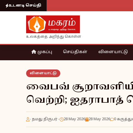
உடனடி செய்தி
உலகத்தை அறிந்து கொள்ள
முகப்பு
செய்திகள்
விளையாட்டு
விளையாட்டு
வைபவ் சூறாவளியி
வெற்றி; ஐதராபாத்
- நமது நிருபர் -
28 May 2026
28 May 2026
0 கருத்து