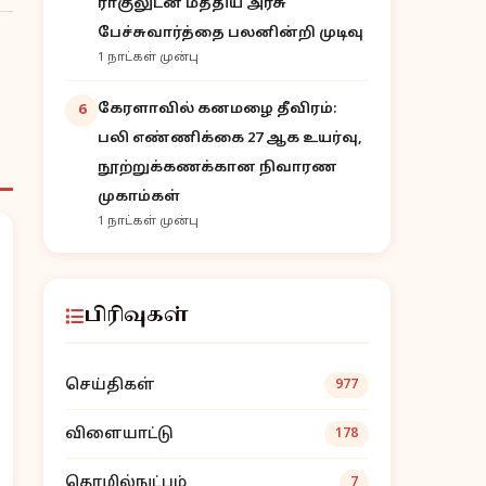
ராகுலுடன் மத்திய அரசு
பேச்சுவார்த்தை பலனின்றி முடிவு
1 நாட்கள் முன்பு
கேரளாவில் கனமழை தீவிரம்:
6
பலி எண்ணிக்கை 27 ஆக உயர்வு,
நூற்றுக்கணக்கான நிவாரண
முகாம்கள்
1 நாட்கள் முன்பு
பிரிவுகள்
செய்திகள்
977
விளையாட்டு
178
தொழில்நுட்பம்
7