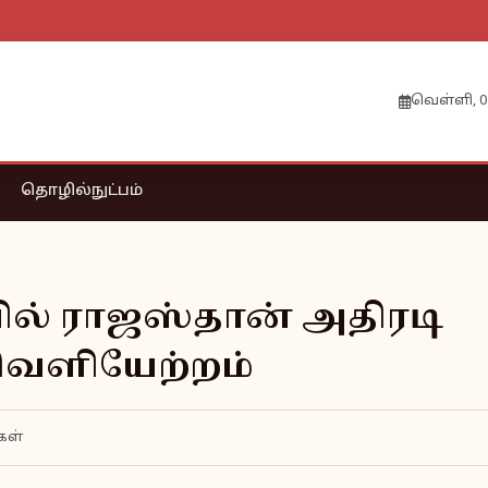
வெள்ளி, 0
தொழில்நுட்பம்
ல் ராஜஸ்தான் அதிரடி
 வெளியேற்றம்
கள்