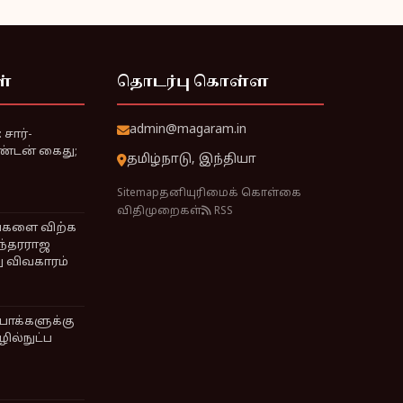
ள்
தொடர்பு கொள்ள
admin@magaram.in
சார்-
ண்டன் கைது;
தமிழ்நாடு, இந்தியா
Sitemap
தனியுரிமைக் கொள்கை
விதிமுறைகள்
RSS
ங்களை விற்க
ுந்தரராஜ
ு விவகாரம்
ோக்களுக்கு
ில்நுட்ப