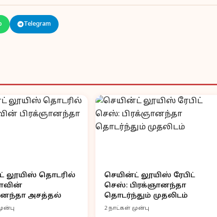
p
Telegram
ட் லூயிஸ் தொடரில்
செயின்ட் லூயிஸ் ரேபிட்
ாவின்
செஸ்: பிரக்ஞானந்தா
ானந்தா அசத்தல்
தொடர்ந்தும் முதலிடம்
முன்பு
2 நாட்கள் முன்பு