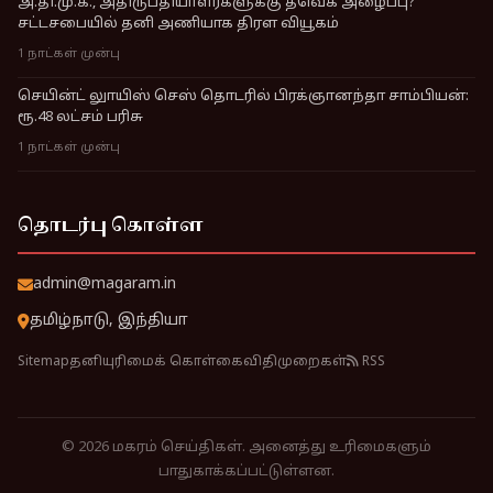
அ.தி.மு.க., அதிருப்தியாளர்களுக்கு தவெக அழைப்பு?
சட்டசபையில் தனி அணியாக திரள வியூகம்
1 நாட்கள் முன்பு
செயின்ட் லுாயிஸ் செஸ் தொடரில் பிரக்ஞானந்தா சாம்பியன்:
ரூ.48 லட்சம் பரிசு
1 நாட்கள் முன்பு
தொடர்பு கொள்ள
admin@magaram.in
தமிழ்நாடு, இந்தியா
Sitemap
தனியுரிமைக் கொள்கை
விதிமுறைகள்
RSS
© 2026 மகரம் செய்திகள். அனைத்து உரிமைகளும்
பாதுகாக்கப்பட்டுள்ளன.