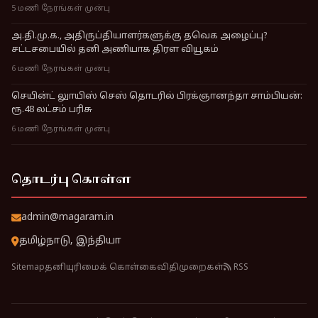
5 மணி நேரங்கள் முன்பு
அ.தி.மு.க., அதிருப்தியாளர்களுக்கு தவெக அழைப்பு?
சட்டசபையில் தனி அணியாக திரள வியூகம்
6 மணி நேரங்கள் முன்பு
செயின்ட் லுாயிஸ் செஸ் தொடரில் பிரக்ஞானந்தா சாம்பியன்:
ரூ.48 லட்சம் பரிசு
6 மணி நேரங்கள் முன்பு
தொடர்பு கொள்ள
admin@magaram.in
தமிழ்நாடு, இந்தியா
Sitemap
தனியுரிமைக் கொள்கை
விதிமுறைகள்
RSS