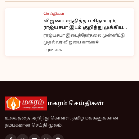
செய்திகள்
விஜயை சந்தித்த ப.சிதம்பரம்;
ராஜ்யசபா இடம் குறித்து முக்கிய
ஆலோசனை
ராஜ்யசபா இடைத்தேர்தலை முன்னிட்டு
முதல்வர் விஜயை காங்க�
03 Jun 2026
மகரம் செய்திகள்
உலகத்தை அறிந்து கொள்ள. தமிழ் மக்களுக்கான
நம்பகமான செய்தி மூலம்.