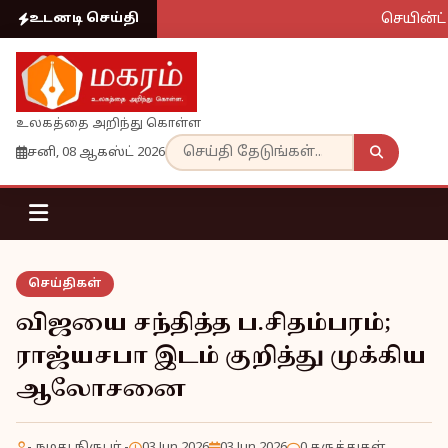
செயின்ட் 
உடனடி செய்தி
உலகத்தை அறிந்து கொள்ள
சனி, 08 ஆகஸ்ட் 2026
செய்திகள்
விஜயை சந்தித்த ப.சிதம்பரம்;
ராஜ்யசபா இடம் குறித்து முக்கிய
ஆலோசனை