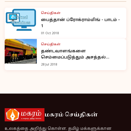
செய்திகள்
பைத்தான் ப்ரோக்ராம்மிங் - பாடம் -
1
01 Oct 2018
செய்திகள்
தண்டவாளங்களை
செம்மைப்படுத்தும் அசத்தல்
இயந்திரம்
28 Jul 2018
மகரம் செய்திகள்
உலகத்தை அறிந்து கொள்ள. தமிழ் மக்களுக்கான