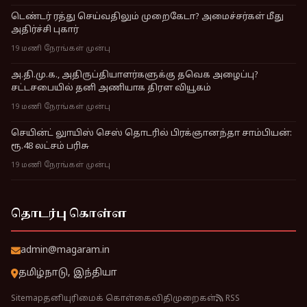
டெண்டர் ரத்து செய்வதிலும் முறைகேடா? அமைச்சர்கள் மீது
அதிர்ச்சி புகார்
19 மணி நேரங்கள் முன்பு
அ.தி.மு.க., அதிருப்தியாளர்களுக்கு தவெக அழைப்பு?
சட்டசபையில் தனி அணியாக திரள வியூகம்
19 மணி நேரங்கள் முன்பு
செயின்ட் லுாயிஸ் செஸ் தொடரில் பிரக்ஞானந்தா சாம்பியன்:
ரூ.48 லட்சம் பரிசு
19 மணி நேரங்கள் முன்பு
தொடர்பு கொள்ள
admin@magaram.in
தமிழ்நாடு, இந்தியா
Sitemap
தனியுரிமைக் கொள்கை
விதிமுறைகள்
RSS