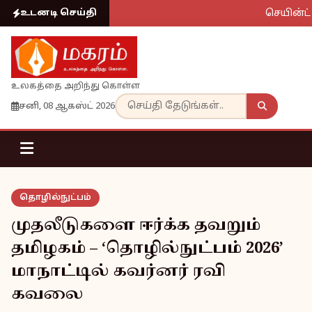
செயின்ட் 
உடனடி செய்தி
உலகத்தை அறிந்து கொள்ள
சனி, 08 ஆகஸ்ட் 2026
தொழில்நுட்பம்
முதலீடுகளை ஈர்க்க தவறும்
தமிழகம் – ‘தொழில்நுட்பம் 2026’
மாநாட்டில் கவர்னர் ரவி
கவலை