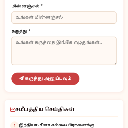
மின்னஞ்சல் *
கருத்து *
கருத்து அனுப்பவும்
சமீபத்திய செய்திகள்
இந்தியா–சீனா எல்லை பிரச்னைக்கு
1