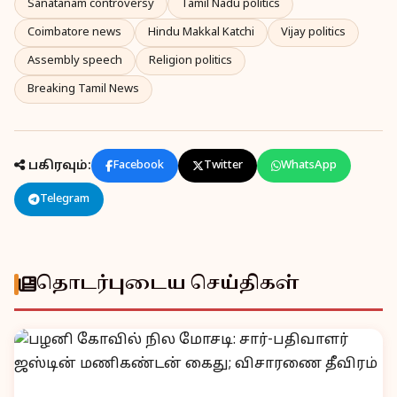
Sanatanam controversy
Tamil Nadu politics
Coimbatore news
Hindu Makkal Katchi
Vijay politics
Assembly speech
Religion politics
Breaking Tamil News
பகிரவும்:
Facebook
Twitter
WhatsApp
Telegram
தொடர்புடைய செய்திகள்