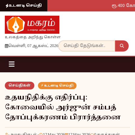
ரூ.400 கோட
உடனடி செய்தி
உலகத்தை அறிந்து கொள்ள
வெள்ளி, 07 ஆகஸ்ட் 2026
செய்திகள்
⚡ உடனடி செய்தி
உதயநிதிக்கு எதிர்ப்பு:
கோவையில் அர்ஜுன் சம்பத்
தோப்புக்கரணம் பிரார்த்தனை