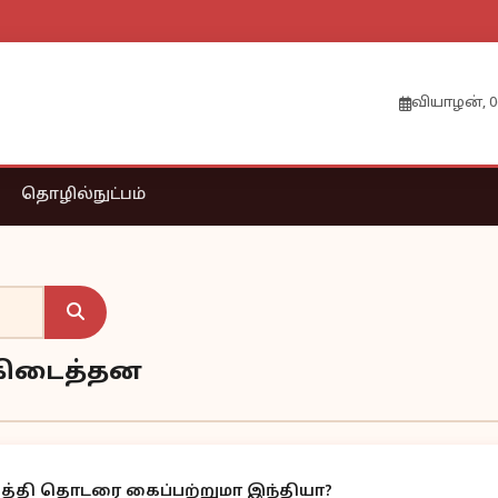
வியாழன், 0
தொழில்நுட்பம்
் கிடைத்தன
ழ்த்தி தொடரை கைப்பற்றுமா இந்தியா?