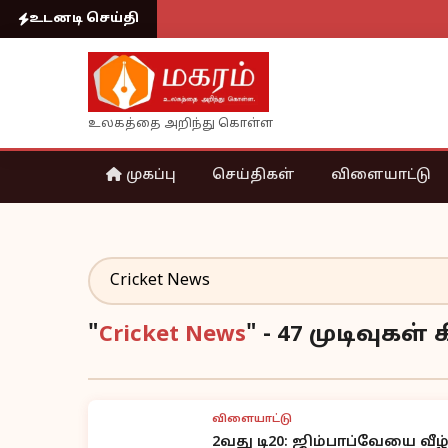
உடனடி செய்தி
உலகத்தை அறிந்து கொள்ள
முகப்பு
செய்திகள்
விளையாட்டு
"
Cricket News
" - 47 முடிவுகள
விளையாட்டு
2வது டி20: ஜிம்பாப்வேயை வீ