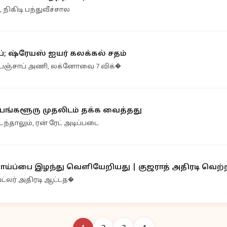
 நிகிடி பந்துவீச்சால
; ஷ்ரேயஸ் ஐயர் கலக்கல் சதம்
 பஞ்சாப் அணி, லக்னோவை 7 விக்�
ெங்களூரு முதலிடம் தக்க வைத்தது
தாலும், ரன் ரேட் அடிப்படை
ப்பை இழந்து வெளியேறியது | குஜராத் அதிரடி வெற்
் பட்லர் அதிரடி ஆட்டத�