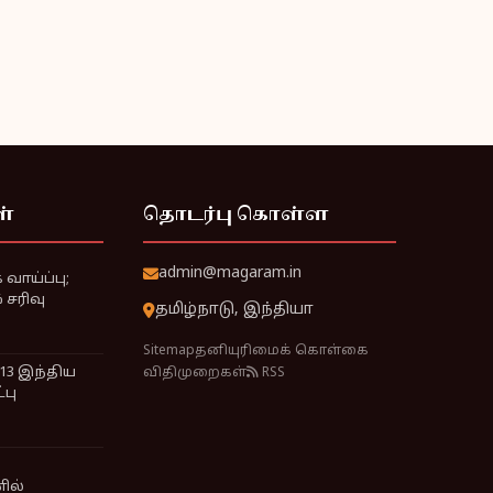
ள்
தொடர்பு கொள்ள
admin@magaram.in
வாய்ப்பு;
சரிவு
தமிழ்நாடு, இந்தியா
Sitemap
தனியுரிமைக் கொள்கை
 13 இந்திய
விதிமுறைகள்
RSS
்பு
ில்