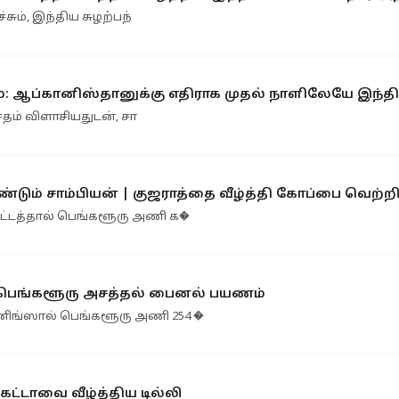
சும், இந்திய சுழற்பந்
சதம்: ஆப்கானிஸ்தானுக்கு எதிராக முதல் நாளிலேயே இந்த
் சதம் விளாசியதுடன், சா
்டும் சாம்பியன் | குஜராத்தை வீழ்த்தி கோப்பை வெற்ற
 ஆட்டத்தால் பெங்களூரு அணி க�
்: பெங்களூரு அசத்தல் பைனல் பயணம்
ன்னிங்ஸால் பெங்களூரு அணி 254 �
ல்கட்டாவை வீழ்த்திய டில்லி