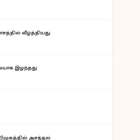
த்தில் வீழ்த்தியது
ுமையாக இழந்தது
ிமுகத்தில் அசத்தல்