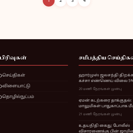
1
2
3
4
பிரிவுகள்
சமீபத்திய செய்திக
செய்திகள்
ஹார்முஸ் ஜலசந்தி திறக்க 
கச்சா எண்ணெய் விலை 5% 
விளையாட்டு
20 மணி நேரங்கள் முன்பு
தொழில்நுட்பம்
ஏமன் கடற்கரை தாக்குதல்:
மாலுமிகள் பாதுகாப்பாக மீட
21 மணி நேரங்கள் முன்பு
உதயநிதி கைது; போலீஸ்
விசாரணைக்கு பின் ஜாமின