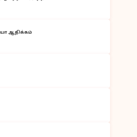
ியா ஆதிக்கம்
ி