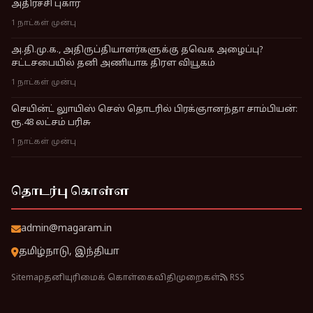
அதிர்ச்சி புகார்
1 நாட்கள் முன்பு
அ.தி.மு.க., அதிருப்தியாளர்களுக்கு தவெக அழைப்பு?
சட்டசபையில் தனி அணியாக திரள வியூகம்
1 நாட்கள் முன்பு
செயின்ட் லுாயிஸ் செஸ் தொடரில் பிரக்ஞானந்தா சாம்பியன்:
ரூ.48 லட்சம் பரிசு
1 நாட்கள் முன்பு
தொடர்பு கொள்ள
admin@magaram.in
தமிழ்நாடு, இந்தியா
Sitemap
தனியுரிமைக் கொள்கை
விதிமுறைகள்
RSS