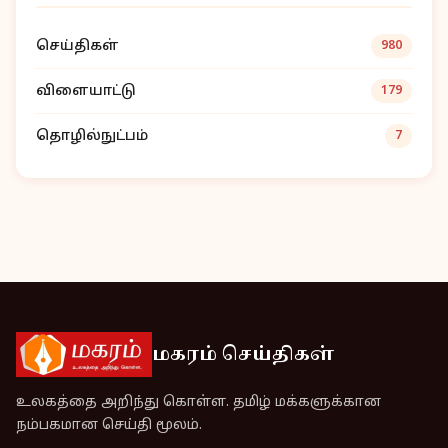
செய்திகள்
980
விளையாட்டு
179
தொழில்நுட்பம்
7
மகரம் செய்திகள்
உலகத்தை அறிந்து கொள்ள. தமிழ் மக்களுக்கான
நம்பகமான செய்தி மூலம்.