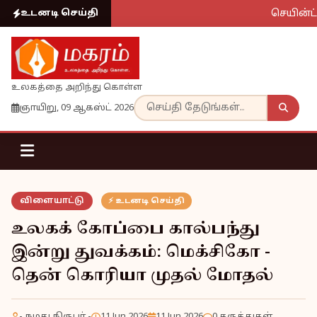
செயின்ட் 
உடனடி செய்தி
உலகத்தை அறிந்து கொள்ள
ஞாயிறு, 09 ஆகஸ்ட் 2026
விளையாட்டு
⚡ உடனடி செய்தி
உலகக் கோப்பை கால்பந்து
இன்று துவக்கம்: மெக்சிகோ -
தென் கொரியா முதல் மோதல்