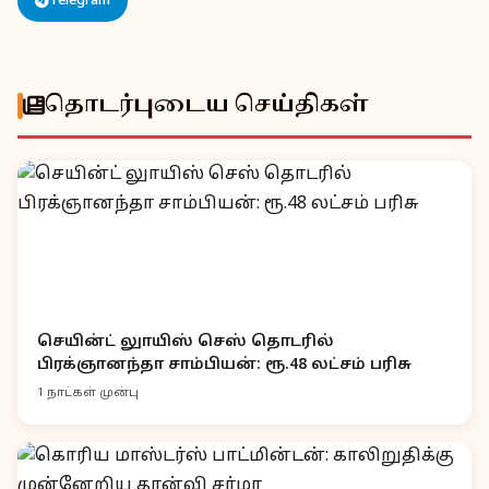
Telegram
தொடர்புடைய செய்திகள்
செயின்ட் லுாயிஸ் செஸ் தொடரில்
பிரக்ஞானந்தா சாம்பியன்: ரூ.48 லட்சம் பரிசு
1 நாட்கள் முன்பு