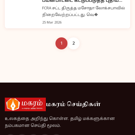
பயன்பாட்டை கட்டுப்படுத்த புதிய
FCRA திருத்தம் லோக்சபாவில்
FCRA சட்ட திருத்த மசோதா லோக்சபாவில்
நிறைவேற்றம்
நிறைவேற்றப்பட்டது. வெ�
25 Mar 2026
1
2
மகரம் செய்திகள்
உலகத்தை அறிந்து கொள்ள. தமிழ் மக்களுக்கான
நம்பகமான செய்தி மூலம்.