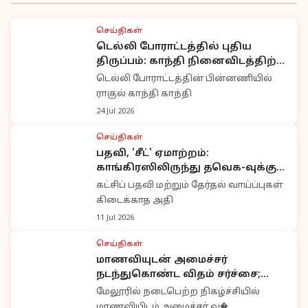
செய்திகள்
டெல்லி போராட்டத்தில் புதிய
திருப்பம்: காந்தி நினைவிடத்திற்கு
சென்ற எதிர்க்கட்சி தலைவர்கள்
டெல்லி போராட்டத்தின் பின்னணியில்
ராகுல் காந்தி காந்தி
24 Jul 2026
செய்திகள்
பதவி, 'சீட்' ஏமாற்றம்:
காங்கிரஸிலிருந்து தவெக-வுக்கு
நகரும் சிதம்பரம் ஆதரவாளர்கள்?
கட்சிப் பதவி மற்றும் தேர்தல் வாய்ப்புகள்
கிடைக்காத அதி
11 Jul 2026
செய்திகள்
மாணவியுடன் அமைச்சர்
நடந்துகொண்ட விதம் சர்ச்சை;
வைரலாகும் வீடியோ
மேலூரில் நடைபெற்ற நிகழ்ச்சியில்
மாணவியிடம் அமைச்சர் வ�