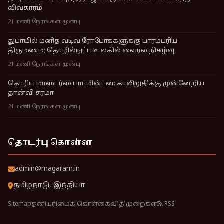
விவகாரம்
21 மணி நேரங்கள் முன்பு
துபாயில் மனித வடிவ ரோபோக்களுக்கு பாரம்பரிய
திருமணம்; தொழில்நுட்ப உலகில் வைரல் நிகழ்வு
21 மணி நேரங்கள் முன்பு
கொரிய மாஸ்டர்ஸ் பாட்மின்டன்: காலிறுதிக்கு முன்னேறிய
தான்வி சர்மா
21 மணி நேரங்கள் முன்பு
தொடர்பு கொள்ள
admin@magaram.in
தமிழ்நாடு, இந்தியா
Sitemap
தனியுரிமைக் கொள்கை
விதிமுறைகள்
RSS