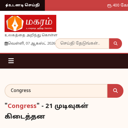
ரூ.400 கோ
உடனடி செய்தி
உலகத்தை அறிந்து கொள்ள
வெள்ளி, 07 ஆகஸ்ட் 2026
"
Congress
" - 21 முடிவுகள்
கிடைத்தன