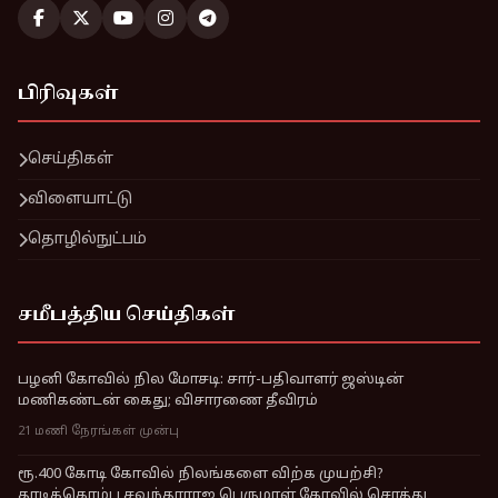
பிரிவுகள்
செய்திகள்
விளையாட்டு
தொழில்நுட்பம்
சமீபத்திய செய்திகள்
பழனி கோவில் நில மோசடி: சார்-பதிவாளர் ஜஸ்டின்
மணிகண்டன் கைது; விசாரணை தீவிரம்
21 மணி நேரங்கள் முன்பு
ரூ.400 கோடி கோவில் நிலங்களை விற்க முயற்சி?
தாடிக்கொம்பு சவுந்தரராஜ பெருமாள் கோவில் சொத்து