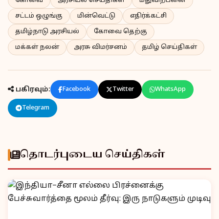
கோவை
அரசியல் செய்திகள்
மதுவிற்பனை
சட்டம் ஒழுங்கு
மின்வெட்டு
எதிர்க்கட்சி
தமிழ்நாடு அரசியல்
கோவை தெற்கு
மக்கள் நலன்
அரசு விமர்சனம்
தமிழ் செய்திகள்
பகிரவும்:
Facebook
Twitter
WhatsApp
Telegram
தொடர்புடைய செய்திகள்