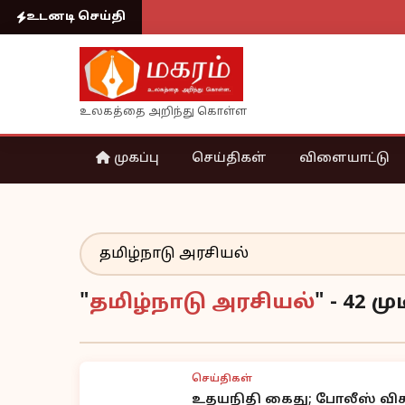
உடனடி செய்தி
உலகத்தை அறிந்து கொள்ள
முகப்பு
செய்திகள்
விளையாட்டு
"
தமிழ்நாடு அரசியல்
" - 42 
செய்திகள்
உதயநிதி கைது; போலீஸ் வி