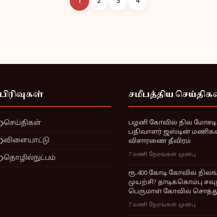
1
2
3
4
பிரிவுகள்
சமீபத்திய செய்திக
செய்திகள்
பழனி கோவில் நில மோசடி: 
பதிவாளர் ஜஸ்டின் மணிக
விளையாட்டு
விசாரணை தீவிரம்
7 மணி நேரங்கள் முன்பு
தொழில்நுட்பம்
ரூ.400 கோடி கோவில் நில
முயற்சி? தாடிக்கொம்பு சவ
பெருமாள் கோவில் சொத்த
7 மணி நேரங்கள் முன்பு