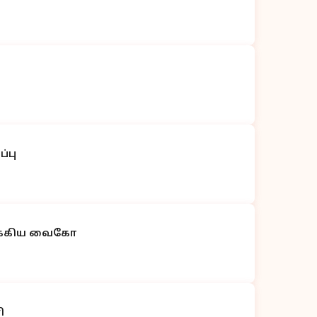
்பு
ாக்கிய வைகோ
ி