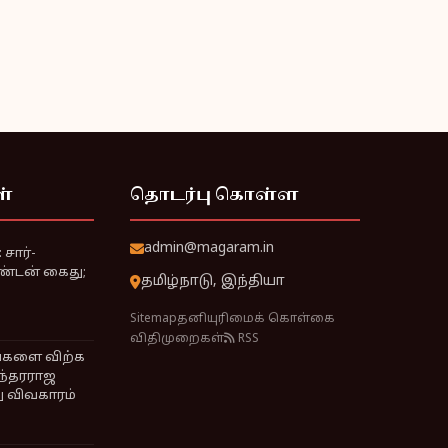
ள்
தொடர்பு கொள்ள
admin@magaram.in
சார்-
ண்டன் கைது;
தமிழ்நாடு, இந்தியா
Sitemap
தனியுரிமைக் கொள்கை
விதிமுறைகள்
RSS
ங்களை விற்க
ுந்தரராஜ
ு விவகாரம்