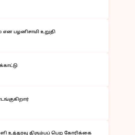
ம் என பழனிசாமி உறுதி
்காட்டு
ங்குகிறார்
பள்ளி உத்தரவு திரும்பப் பெற கோரிக்கை