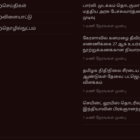
செய்திகள்
பார்லி. முடக்கம் தொடருமா
மத்திய அரசு பேச்சுவார்த
விளையாட்டு
முடிவு
1 மணி நேரங்கள் முன்பு
தொழில்நுட்பம்
கேரளாவில் கனமழை தீவிரம
எண்ணிக்கை 27 ஆக உயர்வ
நூற்றுக்கணக்கான நிவார
1 மணி நேரங்கள் முன்பு
தமிழக நிதிநிலை சீரடைய 
ஆண்டுகள் தேவை: பட்ஜெட்ட
விளக்கம்
1 மணி நேரங்கள் முன்பு
செயின்ட் லூயிஸ் தொடரில
இந்தியாவின் பிரக்ஞானந்
1 மணி நேரங்கள் முன்பு