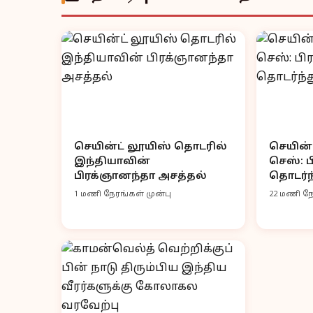
செயின்ட் லூயிஸ் தொடரில்
செயின்ட
இந்தியாவின்
செஸ்: 
பிரக்ஞானந்தா அசத்தல்
தொடர்ந்
1 மணி நேரங்கள் முன்பு
22 மணி நே