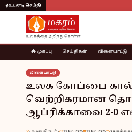
உடனடி செய்தி
உலகத்தை அறிந்து கொள்ள
முகப்பு
செய்திகள்
விளையாட்டு
விளையாட்டு
உலக கோப்பை கால்ப
வெற்றிகரமான தொட
ஆப்ரிக்காவை 2-0 எ
- நமது நிருபர் -
13 Jun 2026
13 Jun 2026
0 கருத்துக