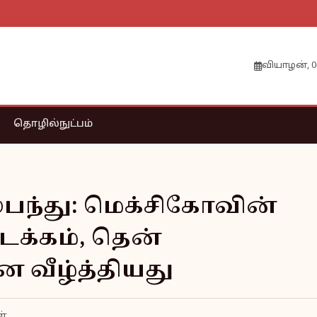
வியாழன், 0
தொழில்நுட்பம்
ந்து: மெக்சிகோவின்
க்கம், தென்
ன வீழ்த்தியது
ள்