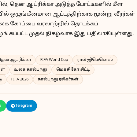
், தென் ஆப்ரிக்கா அடுத்த போட்டிகளில் மீள
ில் ஒழுங்கீனமான ஆட்டத்திற்காக மூன்று வீரர்கள்
ு. உலக கோப்பை வரலாற்றில் தொடக்கப்
ழங்கப்பட்ட முதல் நிகழ்வாக இது பதிவாகியுள்ளது.
ென் ஆப்ரிக்கா
FIFA World Cup
ரால் ஜிமெனெஸ்
ள்
உலக கால்பந்து
மெக்சிகோ சிட்டி
டி
FIFA 2026
கால்பந்து ரசிகர்கள்
p
Telegram