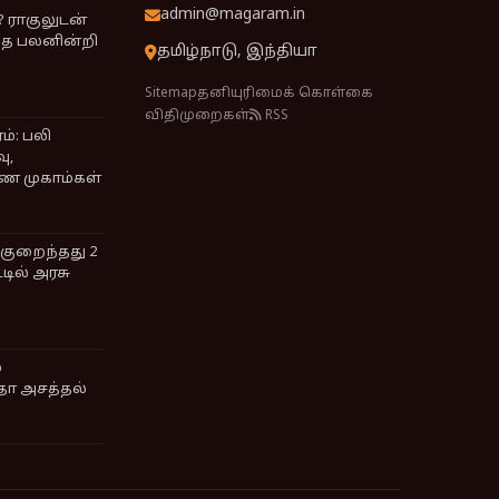
admin@magaram.in
? ராகுலுடன்
்தை பலனின்றி
தமிழ்நாடு, இந்தியா
Sitemap
தனியுரிமைக் கொள்கை
விதிமுறைகள்
RSS
்: பலி
ு,
ண முகாம்கள்
குறைந்தது 2
ில் அரசு
்
தா அசத்தல்