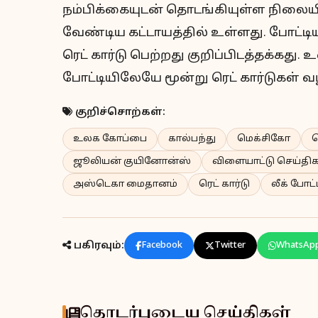
நம்பிக்கையுடன் தொடங்கியுள்ள நிலையில
வேண்டிய கட்டாயத்தில் உள்ளது. போட்டிய
ரெட் கார்டு பெற்றது குறிப்பிடத்தக்கத
போட்டியிலேயே மூன்று ரெட் கார்டுகள் வ
குறிச்சொற்கள்:
உலக கோப்பை
கால்பந்து
மெக்சிகோ
த
ஜூலியன் குயினோன்ஸ்
விளையாட்டு செய்திக
அஸ்டெகா மைதானம்
ரெட் கார்டு
லீக் போட்
பகிரவும்:
Facebook
Twitter
WhatsAp
தொடர்புடைய செய்திகள்