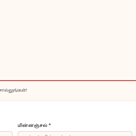
ொல்லுங்கள்!
மின்னஞ்சல் *