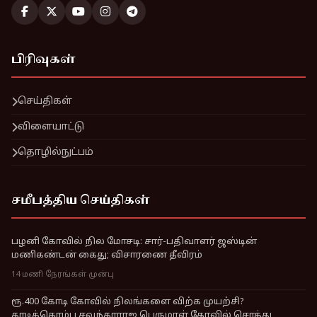
பிரிவுகள்
செய்திகள்
விளையாட்டு
தொழில்நுட்பம்
சமீபத்திய செய்திகள்
பழனி கோவில் நில மோசடி: சார்-பதிவாளர் ஜஸ்டின்
மணிகண்டன் கைது; விசாரணை தீவிரம்
14 மணி நேரங்கள் முன்பு
ரூ.400 கோடி கோவில் நிலங்களை விற்க முயற்சி?
தாடிக்கொம்பு சவுந்தரராஜ பெருமாள் கோவில் சொத்து