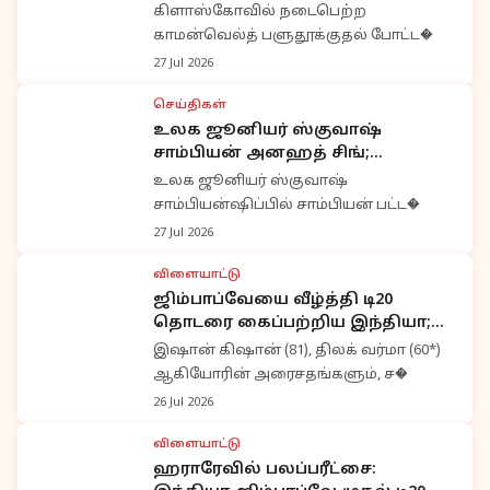
வரலாற்றுச் சாதனை படைத்து
கிளாஸ்கோவில் நடைபெற்ற
இந்தியாவுக்கு பெருமை
காமன்வெல்த் பளுதூக்குதல் போட்ட�
27 Jul 2026
செய்திகள்
உலக ஜூனியர் ஸ்குவாஷ்
சாம்பியன் அனஹத் சிங்;
'வரலாற்று சாதனை' என பிரதமர்
உலக ஜூனியர் ஸ்குவாஷ்
மோடி பாராட்டு
சாம்பியன்ஷிப்பில் சாம்பியன் பட்ட�
27 Jul 2026
விளையாட்டு
ஜிம்பாப்வேயை வீழ்த்தி டி20
தொடரை கைப்பற்றிய இந்தியா;
இஷான் கிஷான், திலக் வர்மா
இஷான் கிஷான் (81), திலக் வர்மா (60*)
அபார அரைசதம்
ஆகியோரின் அரைசதங்களும், ச�
26 Jul 2026
விளையாட்டு
ஹராரேவில் பலப்பரீட்சை: