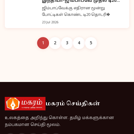
இந்தியா-ஜிம்பாப்வே முதல் டி20
போட்டி இன்று
ஜிம்பாப்வேக்கு எதிரான மூன்று
போட்டிகள் கொண்ட டி20 தொடரி�
23 Jul 2026
1
2
3
4
5
மகரம் செய்திகள்
உலகத்தை அறிந்து கொள்ள. தமிழ் மக்களுக்கான
நம்பகமான செய்தி மூலம்.