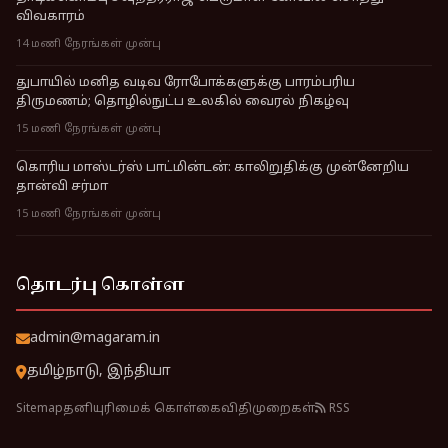
விவகாரம்
14 மணி நேரங்கள் முன்பு
துபாயில் மனித வடிவ ரோபோக்களுக்கு பாரம்பரிய
திருமணம்; தொழில்நுட்ப உலகில் வைரல் நிகழ்வு
15 மணி நேரங்கள் முன்பு
கொரிய மாஸ்டர்ஸ் பாட்மின்டன்: காலிறுதிக்கு முன்னேறிய
தான்வி சர்மா
15 மணி நேரங்கள் முன்பு
தொடர்பு கொள்ள
admin@magaram.in
தமிழ்நாடு, இந்தியா
Sitemap
தனியுரிமைக் கொள்கை
விதிமுறைகள்
RSS