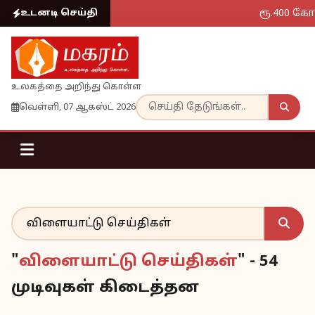
ரூ.400 கோ
உடனடி செய்தி
உலகத்தை அறிந்து கொள்ள
வெள்ளி, 07 ஆகஸ்ட் 2026
"
விளையாட்டு செய்திகள்
" - 54
முடிவுகள் கிடைத்தன