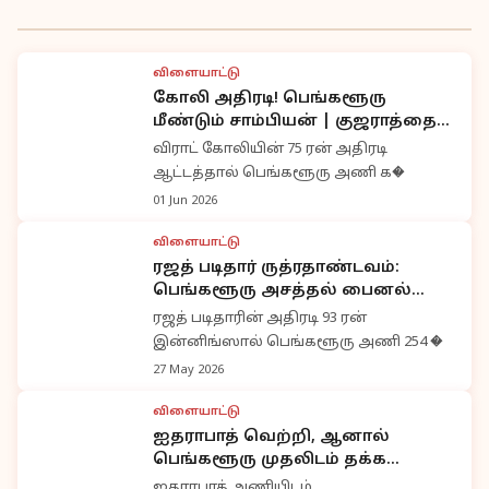
விளையாட்டு
கோலி அதிரடி! பெங்களூரு
மீண்டும் சாம்பியன் | குஜராத்தை
வீழ்த்தி கோப்பை வெற்றி
விராட் கோலியின் 75 ரன் அதிரடி
ஆட்டத்தால் பெங்களூரு அணி க�
01 Jun 2026
விளையாட்டு
ரஜத் படிதார் ருத்ரதாண்டவம்:
பெங்களூரு அசத்தல் பைனல்
பயணம்
ரஜத் படிதாரின் அதிரடி 93 ரன்
இன்னிங்ஸால் பெங்களூரு அணி 254 �
27 May 2026
விளையாட்டு
ஐதராபாத் வெற்றி, ஆனால்
பெங்களூரு முதலிடம் தக்க
வைத்தது
ஐதராபாத் அணியிடம்