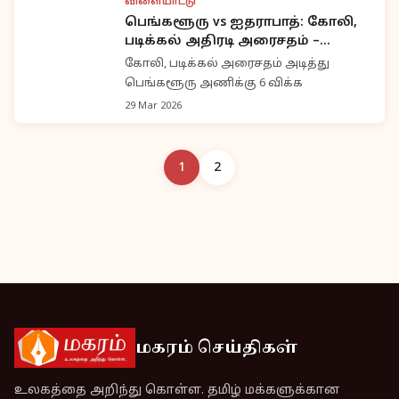
விளையாட்டு
பெங்களூரு vs ஐதராபாத்: கோலி,
படிக்கல் அதிரடி அரைசதம் –
பெங்களூரு வெற்றி
கோலி, படிக்கல் அரைசதம் அடித்து
பெங்களூரு அணிக்கு 6 விக்க
29 Mar 2026
1
2
மகரம் செய்திகள்
உலகத்தை அறிந்து கொள்ள. தமிழ் மக்களுக்கான