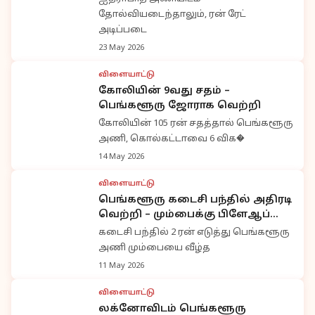
தோல்வியடைந்தாலும், ரன் ரேட்
அடிப்படை
23 May 2026
விளையாட்டு
கோலியின் 9வது சதம் –
பெங்களூரு ஜோராக வெற்றி
கோலியின் 105 ரன் சதத்தால் பெங்களூரு
அணி, கொல்கட்டாவை 6 விக�
14 May 2026
விளையாட்டு
பெங்களூரு கடைசி பந்தில் அதிரடி
வெற்றி – மும்பைக்கு பிளேஆப்
வாய்ப்பு நழுவியது
கடைசி பந்தில் 2 ரன் எடுத்து பெங்களூரு
அணி மும்பையை வீழ்த
11 May 2026
விளையாட்டு
லக்னோவிடம் பெங்களூரு