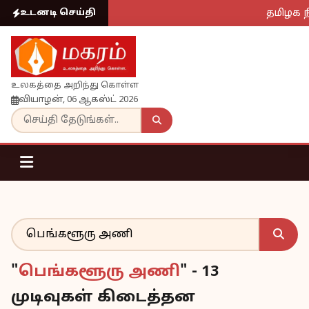
தமிழக நி
உடனடி செய்தி
உலகத்தை அறிந்து கொள்ள
வியாழன், 06 ஆகஸ்ட் 2026
"
பெங்களூரு அணி
" - 13
முடிவுகள் கிடைத்தன