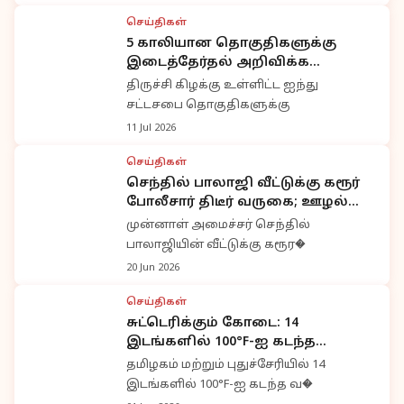
செய்திகள்
5 காலியான தொகுதிகளுக்கு
இடைத்தேர்தல் அறிவிக்க
உயர்நீதிமன்றம் இடைக்கால தடை
திருச்சி கிழக்கு உள்ளிட்ட ஐந்து
சட்டசபை தொகுதிகளுக்கு
11 Jul 2026
செய்திகள்
செந்தில் பாலாஜி வீட்டுக்கு கரூர்
போலீசார் திடீர் வருகை; ஊழல்
வழக்குகள் மீண்டும் பரபரப்பு
முன்னாள் அமைச்சர் செந்தில்
பாலாஜியின் வீட்டுக்கு கரூர�
20 Jun 2026
செய்திகள்
சுட்டெரிக்கும் கோடை: 14
இடங்களில் 100°F-ஐ கடந்த
வெப்பநிலை
தமிழகம் மற்றும் புதுச்சேரியில் 14
இடங்களில் 100°F-ஐ கடந்த வ�