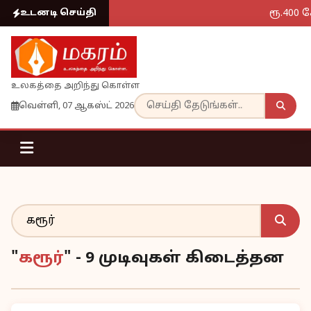
ரூ.400 
உடனடி செய்தி
உலகத்தை அறிந்து கொள்ள
வெள்ளி, 07 ஆகஸ்ட் 2026
"
கரூர்
" - 9 முடிவுகள் கிடைத்தன