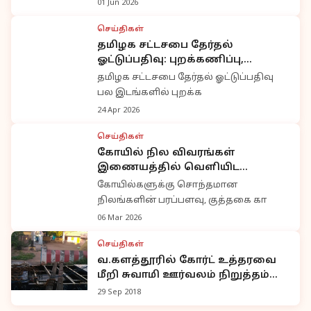
01 Jun 2026
செய்திகள்
தமிழக சட்டசபை தேர்தல்
ஓட்டுப்பதிவு: புறக்கணிப்பு,
மோதல்கள், சலசலப்புகள் நடுவே
தமிழக சட்டசபை தேர்தல் ஓட்டுப்பதிவு
நிறைவு
பல இடங்களில் புறக்க
24 Apr 2026
செய்திகள்
கோயில் நில விவரங்கள்
இணையத்தில் வெளியிட
வேண்டும்: உயர்நீதிமன்றம்
கோயில்களுக்கு சொந்தமான
அறநிலையத்துறைக்கு உத்தரவு
நிலங்களின் பரப்பளவு, குத்தகை கா
06 Mar 2026
செய்திகள்
வ.களத்தூரில் கோர்ட் உத்தரவை
மீறி சுவாமி ஊர்வலம் நிறுத்தம்
-144 தடை உத்தரவு.
29 Sep 2018